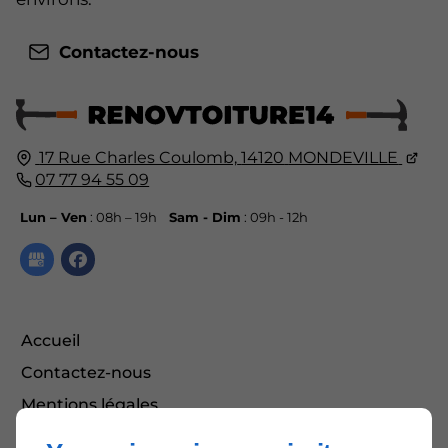
Contactez-nous
17 Rue Charles Coulomb,
14120
MONDEVILLE
07 77 94 55 09
Lun – Ven
: 08h – 19h
Sam - Dim
: 09h - 12h
Accueil
Contactez-nous
Mentions légales
Plan du site