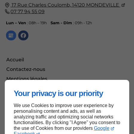
17 Rue Charles Coulomb,
14120
MONDEVILLE
07 77 94 55 09
Lun – Ven
: 08h – 19h
Sam - Dim
: 09h - 12h
Accueil
Contactez-nous
Mentions légales
Plan du site
Your privacy is our priority
We use Cookies to improve user experience by
Haut de page
personalising content and ads, as well as
analyzing traffic and optimizing social networks
functionalities. By clicking "I Agree" you consent to
the use of Cookies from our providers
Google
Facebook
.