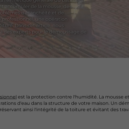
 à l'esthétique générale du bâtiment.
ent accumuler de la mousse, des
problèmes d'étanchéité et de
ge professionnel, une opération
iture. Dans cet article, nous
l à des experts pour le démoussage de
sionnel
est la protection contre l'humidité. La mousse et
iltrations d'eau dans la structure de votre maison. Un d
préservant ainsi l'intégrité de la toiture et évitant des tr