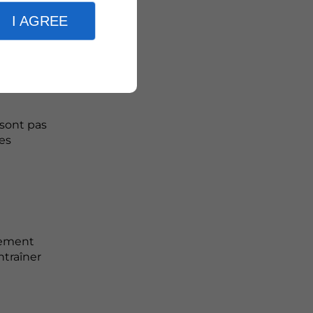
lement
I AGREE
 sont pas
es
rement
ntraîner