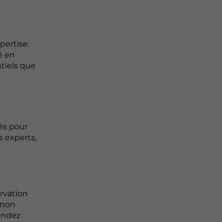
pertise.
é en
tiels que
és pour
s experts,
rvation
 non
tendez