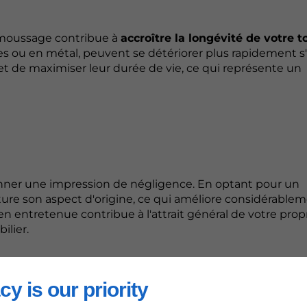
démoussage contribue à
accroître la longévité de votre t
ises ou en métal, peuvent se détériorer plus rapidement s'
t de maximiser leur durée de vie, ce qui représente un
nner une impression de négligence. En optant pour un
ure son aspect d'origine, ce qui améliore considérable
en entretenue contribue à l'attrait général de votre prop
lier.
cy is our priority
t. Que votre maison soit entourée d'arbres ou d'un jard