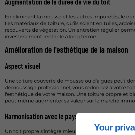
Augmentation de la durée de vie du toit
En éliminant la mousse et les autres impuretés, le 
Les matériaux de toiture, qu'ils soient en tuiles, ardo
recouverts de végétation. Un entretien régulier perme
investissement rentable à long terme.
Amélioration de l'esthétique de la maison
Aspect visuel
Une toiture couverte de mousse ou d'algues peut do
démoussage professionnel, vous redonnez à votre toit
l'esthétique de votre maison. Une toiture propre et bi
peut même augmenter sa valeur sur le marché immobi
Harmonisation avec le paysage
Your priva
Un toit propre s'intègre mieux dans son environnemen