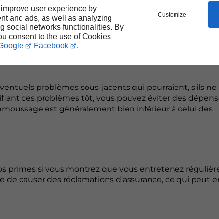
e visuelle avec la nature qui l'entoure. Cela peut éga
 improve user experience by
Customize
nt and ads, as well as analyzing
ng social networks functionalities. By
you consent to the use of Cookies
Google
Facebook
.
ntuels problèmes sous-jacents qui pourraient, s'ils ne
tifiant ces problèmes tôt, vous pouvez éviter des dépens
démoussage est généralement bien inférieur à celui des
os primes si vous montrez que vous entretenez réguliè
le de causer des réclamations d'assurance, ce qui peut e