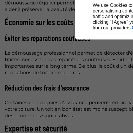
démoussage régulier permet de maintenir une harmoni
We use Cookies to
aider à préserver la beauté de votre quartier.
personalising conte
traffic and optimizi
Économie sur les coûts de maintenance
clicking "I Agree" 
from our providers
Éviter les réparations coûteuses
Le démoussage professionnel permet de détecter d'éve
traités, nécessiter des réparations coûteuses. En iden
importantes sur le long terme. De plus, le coût d'un 
réparations de toiture majeures.
Réduction des frais d'assurance
Certaines compagnies d'assurance peuvent réduire v
votre toiture. Un toit en bon état est moins susceptib
des économies significatives.
Expertise et sécurité