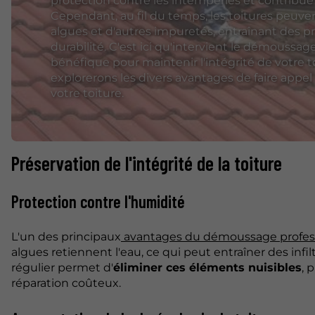
protection contre les intempéries et contribue
Cependant, au fil du temps, les toitures peuv
algues et d'autres impuretés, entraînant des 
durabilité. C'est ici qu'intervient le démoussa
bénéfique pour maintenir l'intégrité de votre to
explorerons les divers avantages de faire appe
votre toiture.
Préservation de l'intégrité de la toiture
Protection contre l'humidité
L'un des principaux
avantages du démoussage profes
algues retiennent l'eau, ce qui peut entraîner des inf
régulier permet d'
éliminer ces éléments nuisibles
, 
réparation coûteux.