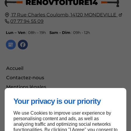
17 Rue Charles Coulomb,
14120
MONDEVILLE
07 77 94 55 09
Lun – Ven
: 08h – 19h
Sam - Dim
: 09h - 12h
Accueil
Contactez-nous
Mentions légales
Plan du site
Your privacy is our priority
We use Cookies to improve user experience by
Haut de page
personalising content and ads, as well as
analyzing traffic and optimizing social networks
functionalities. By clicking "I Agree" you consent to