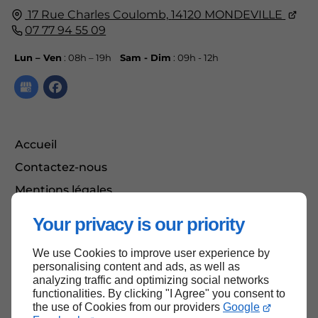
17 Rue Charles Coulomb,
14120
MONDEVILLE
07 77 94 55 09
Lun – Ven
: 08h – 19h
Sam - Dim
: 09h - 12h
Accueil
Contactez-nous
Mentions légales
Plan du site
Your privacy is our priority
We use Cookies to improve user experience by
Haut de page
personalising content and ads, as well as
analyzing traffic and optimizing social networks
functionalities. By clicking "I Agree" you consent to
the use of Cookies from our providers
Google